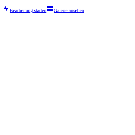
Bearbeitung starten
Galerie ansehen
Semantische Bearbeitung
Modifizieren Sie Bildinhalte unter Beibehaltung der visuellen
Semantik und Charakterkonsistenz.
Erscheinungskontrolle
Präzise Bearbeitung spezifischer Elemente, während andere