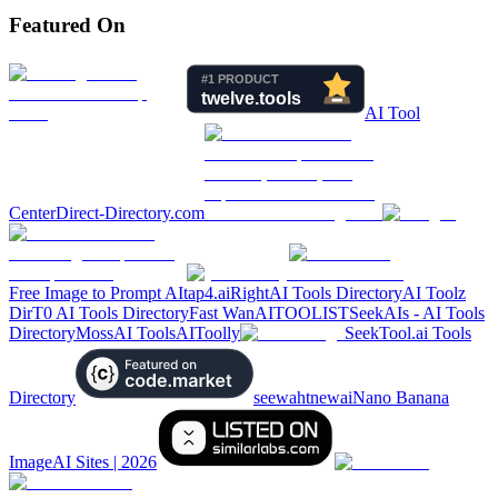
Featured On
AI Tool
Center
Direct-Directory.com
Free Image to Prompt AI
tap4.ai
RightAI Tools Directory
AI Toolz
Dir
T0 AI Tools Directory
Fast Wan
AITOOLIST
SeekAIs - AI Tools
Directory
MossAI Tools
AIToolly
SeekTool.ai Tools
Directory
seewahtnewai
Nano Banana
Image
AI Sites | 2026