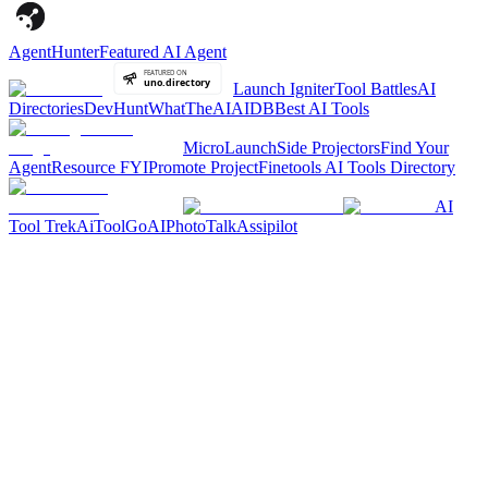
AgentHunter
Featured AI Agent
Launch Igniter
Tool Battles
AI
Directories
DevHunt
WhatTheAI
AIDB
Best AI Tools
MicroLaunch
Side Projectors
Find Your
Agent
Resource FYI
Promote Project
Finetools AI Tools Directory
AI
Tool Trek
AiToolGo
AIPhotoTalk
Assipilot