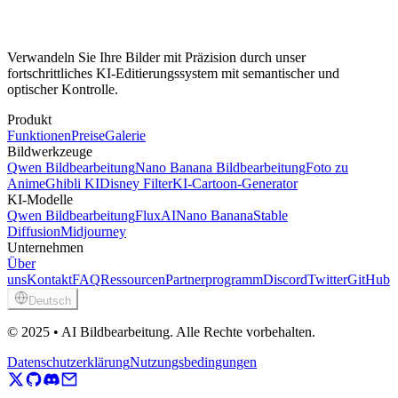
Kostenlos bearbeiten
Galerie ansehen
Verwandeln Sie Ihre Bilder mit Präzision durch unser
fortschrittliches KI-Editierungssystem mit semantischer und
optischer Kontrolle.
Produkt
Funktionen
Preise
Galerie
Bildwerkzeuge
Qwen Bildbearbeitung
Nano Banana Bildbearbeitung
Foto zu
Anime
Ghibli KI
Disney Filter
KI-Cartoon-Generator
KI-Modelle
Qwen Bildbearbeitung
FluxAI
Nano Banana
Stable
Diffusion
Midjourney
Unternehmen
Über
uns
Kontakt
FAQ
Ressourcen
Partnerprogramm
Discord
Twitter
GitHub
Deutsch
© 2025 • AI Bildbearbeitung. Alle Rechte vorbehalten.
Datenschutzerklärung
Nutzungsbedingungen