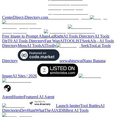
Center
Direct-Directory.com
Free Image to Prompt AI
tap4.ai
RightAI Tools Directory
AI Toolz
Dir
T0 AI Tools Directory
Fast Wan
AITOOLIST
SeekAIs - AI Tools
Directory
MossAI Tools
AIToolly
SeekTool.ai Tools
Directory
seewahtnewai
Nano Banana
Image
AI Sites | 2026
AgentHunter
Featured AI Agent
Launch Igniter
Tool Battles
AI
Directories
DevHunt
WhatTheAI
AIDB
Best AI Tools