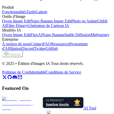
Produit
Fonctionnalités
Tarifs
Galerie
Outils d'Image
Qwen Image Edit
Nano Banana Image Edit
Photo en Anime
Ghibli
AI
Filtre Disney
Générateur de Cartoon IA
Modèles IA
Qwen Image Edit
FluxAI
Nano Banana
Stable Diffusion
Midjourney
Entreprise
À propos de nous
Contact
FAQ
Ressources
Programme
d'Affiliation
Discord
Twitter
GitHub
Français
© 2025 • Édition d'Images IA Tous droits réservés.
Politique de Confidentialité
Conditions de Service
Featured On
AI Tool